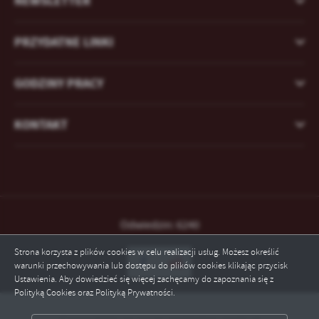
NEWSLETTER
PRZYDATNE LINKI
GODZINY PRACY
KONTAKT
Odwiedzin: 6240
Strona korzysta z plików cookies w celu realizacji usług. Możesz określić
warunki przechowywania lub dostępu do plików cookies klikając przycisk
Ustawienia. Aby dowiedzieć się więcej zachęcamy do zapoznania się z
Polityką Cookies oraz Polityką Prywatności.
ZAPISZ WYBRANE